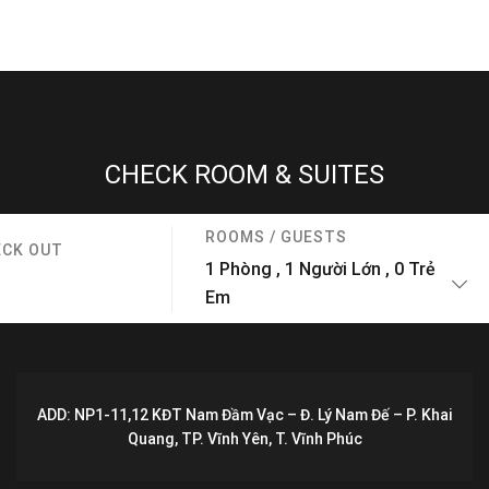
CHECK ROOM & SUITES
ROOMS / GUESTS
ECK OUT
1
Phòng
,
1
Người Lớn
,
0
Trẻ
Em
ADD: NP1-11,12 KĐT Nam Đầm Vạc – Đ. Lý Nam Đế – P. Khai
Quang, TP. Vĩnh Yên, T. Vĩnh Phúc