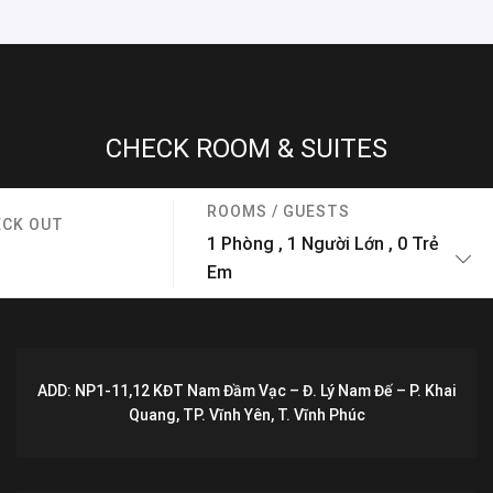
CHECK ROOM & SUITES
ROOMS / GUESTS
ECK OUT
1
Phòng
,
1
Người Lớn
,
0
Trẻ
Em
ADD: NP1-11,12 KĐT Nam Đầm Vạc – Đ. Lý Nam Đế – P. Khai
Quang, TP. Vĩnh Yên, T. Vĩnh Phúc